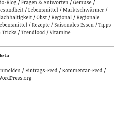
io-Blog
Fragen & Antworten
Gemuse
esundheit
Lebensmittel
Marktschwärmer
achhaltigkeit
Obst
Regional
Regionale
ebensmittel
Rezepte
Saisonales Essen
Tipps
 Tricks
Trendfood
Vitamine
Meta
Anmelden
Eintrags-Feed
Kommentar-Feed
ordPress.org