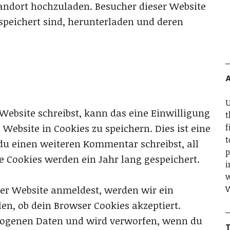
andort hochzuladen. Besucher dieser Website
espeichert sind, herunterladen und deren
A
U
bsite schreibst, kann das eine Einwilligung
t
f
Website in Cookies zu speichern. Dies ist eine
t
du einen weiteren Kommentar schreibst, all
p
e Cookies werden ein Jahr lang gespeichert.
i
w
W
eser Website anmeldest, werden wir ein
en, ob dein Browser Cookies akzeptiert.
ezogenen Daten und wird verworfen, wenn du
T