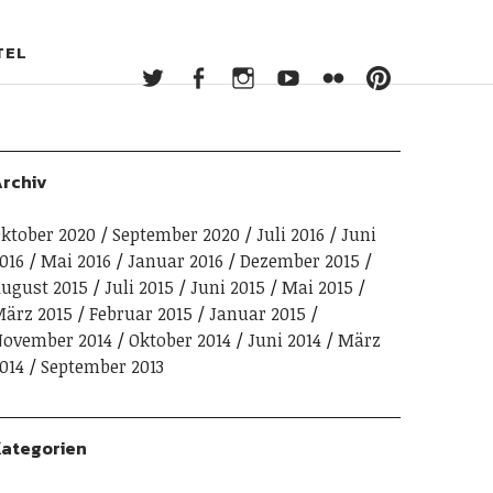
Twitter
Facebook
Instagram
YouTube
Flickr
Pintere
TEL
Twitter
Facebook
Instagram
YouTube
Flickr
Pinterest
rchiv
ktober 2020
September 2020
Juli 2016
Juni
016
Mai 2016
Januar 2016
Dezember 2015
ugust 2015
Juli 2015
Juni 2015
Mai 2015
ärz 2015
Februar 2015
Januar 2015
ovember 2014
Oktober 2014
Juni 2014
März
014
September 2013
ategorien