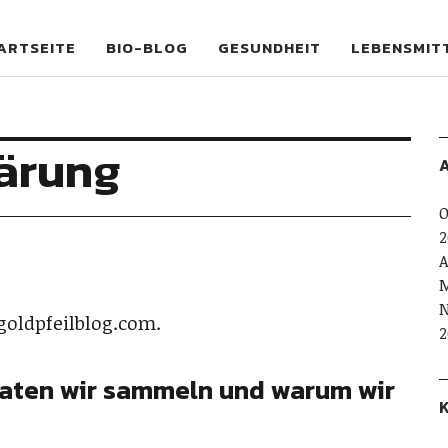
og
ARTSEITE
BIO-BLOG
GESUNDHEIT
LEBENSMIT
ärung
A
O
2
A
M
N
/goldpfeilblog.com.
2
aten wir sammeln und warum wir
K