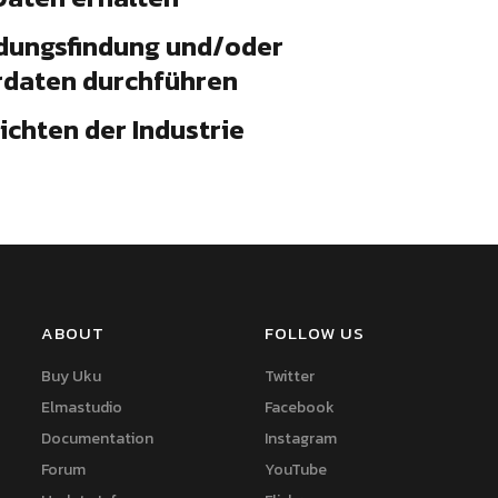
idungsfindung und/oder
erdaten durchführen
chten der Industrie
ABOUT
FOLLOW US
Buy Uku
Twitter
Elmastudio
Facebook
Documentation
Instagram
Forum
YouTube