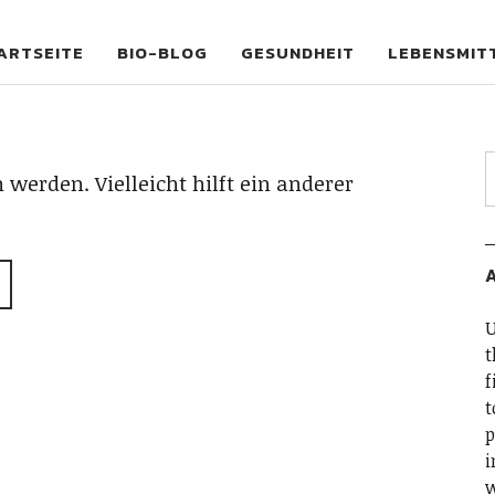
og
ARTSEITE
BIO-BLOG
GESUNDHEIT
LEBENSMIT
 werden. Vielleicht hilft ein anderer
U
t
f
t
p
i
w