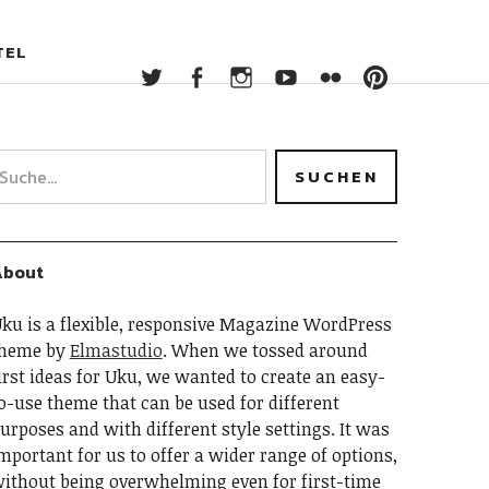
Twitter
Facebook
Instagram
YouTube
Flickr
Pintere
TEL
Twitter
Facebook
Instagram
YouTube
Flickr
Pinterest
About
ku is a flexible, responsive Magazine WordPress
heme by
Elmastudio
. When we tossed around
irst ideas for Uku, we wanted to create an easy-
o-use theme that can be used for different
urposes and with different style settings. It was
mportant for us to offer a wider range of options,
ithout being overwhelming even for first-time