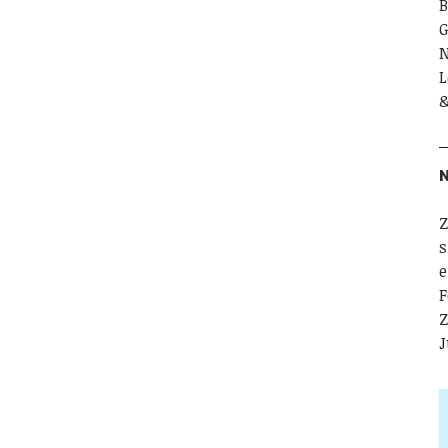
B
G
N
L
&
N
Z
s
e
F
Z
J