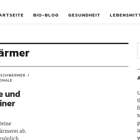
og
ARTSEITE
BIO-BLOG
GESUNDHEIT
LEBENSMIT
ärmer
TSCHWÄRMER
ONALE
e und
U
iner
t
f
t
p
Deine
i
ärmerei ab.
w
rsönlich