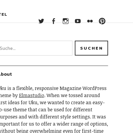
Twitter
Facebook
Instagram
YouTube
Flickr
Pintere
TEL
Twitter
Facebook
Instagram
YouTube
Flickr
Pinterest
About
ku is a flexible, responsive Magazine WordPress
heme by
Elmastudio
. When we tossed around
irst ideas for Uku, we wanted to create an easy-
o-use theme that can be used for different
urposes and with different style settings. It was
mportant for us to offer a wider range of options,
ithout being overwhelming even for first-time