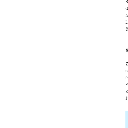
B
G
N
L
&
N
Z
s
e
F
Z
J