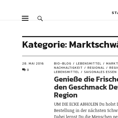
Goldpfeil Bl
GOLDPFEIL BLOG
ST
Kategorie:
Marktschw
28. MAI 2016
BIO-BLOG
LEBENSMITTEL
MARK
NACHHALTIGKEIT
REGIONAL
REGI
0
LEBENSMITTEL
SAISONALES ESSEN
Genieße die Frisch
den Geschmack De
Region
UM DIE ECKE ABHOLEN Du holst 
Bestellung in der nächsten Schw
Dabei lernst Du die Menschen pe