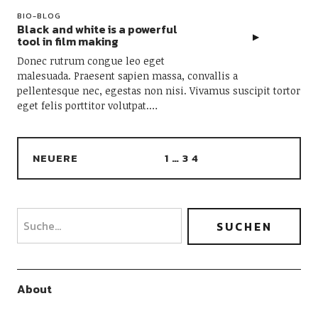
BIO-BLOG
Black and white is a powerful
tool in film making
Donec rutrum congue leo eget
malesuada. Praesent sapien massa, convallis a
pellentesque nec, egestas non nisi. Vivamus suscipit tortor
eget felis porttitor volutpat.…
NEUERE
1
…
3
4
About