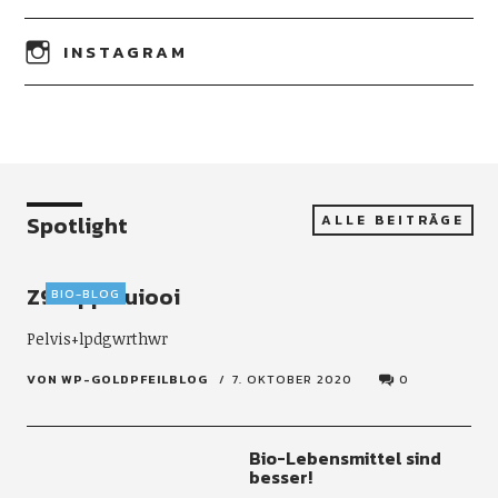
INSTAGRAM
Spotlight
ALLE BEITRÄGE
Z9zuppiuuiooi
BIO-BLOG
Pelvis+lpdgwrthwr
VON WP-GOLDPFEILBLOG
7. OKTOBER 2020
0
Bio-Lebensmittel sind
besser!