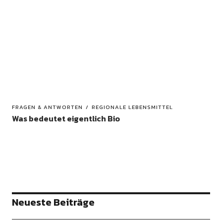
FRAGEN & ANTWORTEN
REGIONALE LEBENSMITTEL
Was bedeutet eigentlich Bio
BIO-BLOG
Z9zuppiuuiooi
7. OKTOBER 2020
0
Neueste Beiträge