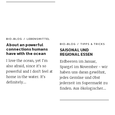
BIO-BLOG
LEBENSMITTEL
About an powerful
BIO-BLOG
TIPPS & TRICKS
connections humans
SAISONAL UND
have with the ocean
REGIONAL ESSEN
I love the ocean, yet I’m
Erdbeeren im Januar,
also afraid, since it’s so
Spargel im November – wir
powerful and I don’t feel at
haben uns daran gewöhnt,
home in the water. It’s
jedes Gemüse und Obst
definitely…
jederzeit im Supermarkt zu
finden. Aus ökologischer…