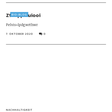
Z9zuppiuuiooi
BIO-BLOG
Pelvis+lpdgwrthwr
7. OKTOBER 2020
0
NACHHALTIGKEIT