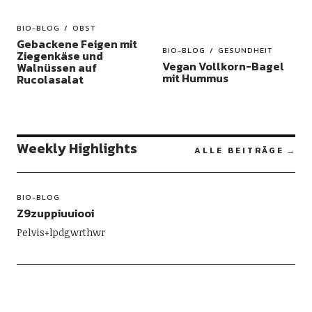
BIO-BLOG
OBST
Gebackene Feigen mit
BIO-BLOG
GESUNDHEIT
Ziegenkäse und
Vegan Vollkorn-Bagel
Walnüssen auf
mit Hummus
Rucolasalat
Weekly Highlights
ALLE BEITRÄGE
BIO-BLOG
Z9zuppiuuiooi
Pelvis+lpdgwrthwr