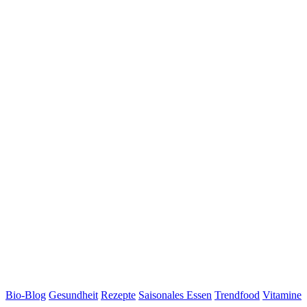
Bio-Blog
Gesundheit
Rezepte
Saisonales Essen
Trendfood
Vitamine