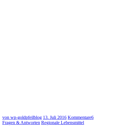
von wp-goldpfeilblog
13. Juli 2016
Kommentare
6
Fragen & Antworten
Regionale Lebensmittel