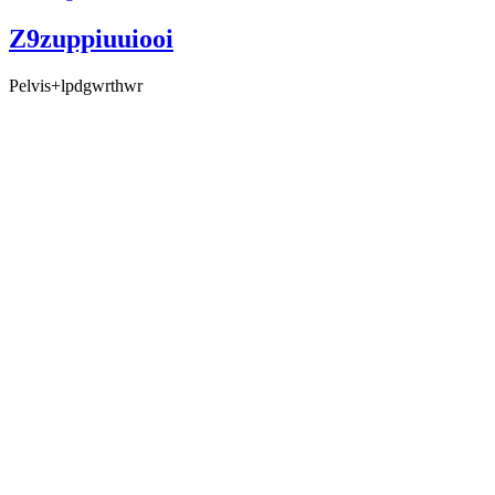
Z9zuppiuuiooi
Pelvis+lpdgwrthwr